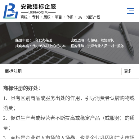
商标 ・ 专利 ・ 版权 ・ 项目 ・ 体系 ・ 3A ・ 知识产权
商标注册
更多
商标注册的好处：
1、具有区别商品或服务出处的作用
，
引导消费者认牌购物或
消费；
2、促进生产者或经营者不断提高或稳定产品（
或服务
）的质
量
；
3、商标是企业进入市场的入场券，也是企业巩固和扩大市场