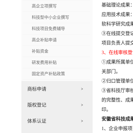
基础理论成果
高企立项撰写
应用技术成果
科技型中小企业撰写
软科学研究成
科技项目免费辅导
③在线提交登
高企补贴申请
项目负责人提
补贴资金
3、在线审核登
①成果所属单
研发费用补贴
关部门。
固定资产补贴政策
②归口管理单
商标申请
>
③省科技厅审
的完整性、成
版权登记
>
印。
安徽省科技成
体系认证
>
1、企业申报